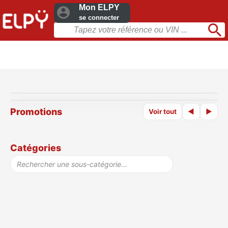
Mon ELPY
se connecter
◀
▶
Promotions
Voir tout
◀
▶
◀
▶
Catégories